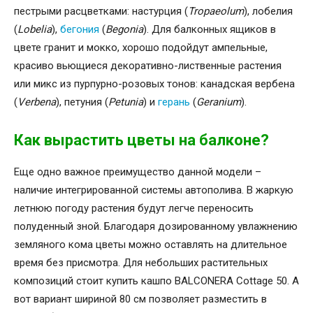
пестрыми расцветками: настурция (
Tropaeolum
), лобелия
(
Lobelia
),
бегония
(
Begonia
). Для балконных ящиков в
цвете гранит и мокко, хорошо подойдут ампельные,
красиво вьющиеся декоративно-лиственные растения
или микс из пурпурно-розовых тонов: канадская вербена
(
Verbena
), петуния (
Petunia
) и
герань
(
Geranium
).
Как вырастить цветы на балконе?
Еще одно важное преимущество данной модели –
наличие интегрированной системы автополива. В жаркую
летнюю погоду растения будут легче переносить
полуденный зной. Благодаря дозированному увлажнению
земляного кома цветы можно оставлять на длительное
время без присмотра. Для небольших растительных
композиций стоит купить кашпо BALCONERA Cottage 50. А
вот вариант шириной 80 см позволяет разместить в