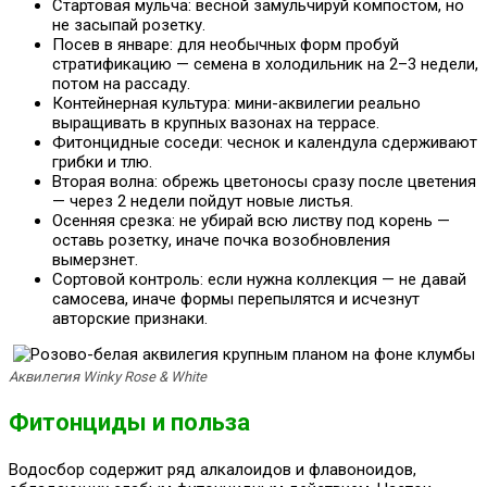
Стартовая мульча: весной замульчируй компостом, но
не засыпай розетку.
Посев в январе: для необычных форм пробуй
стратификацию — семена в холодильник на 2–3 недели,
потом на рассаду.
Контейнерная культура: мини-аквилегии реально
выращивать в крупных вазонах на террасе.
Фитонцидные соседи: чеснок и календула сдерживают
грибки и тлю.
Вторая волна: обрежь цветоносы сразу после цветения
— через 2 недели пойдут новые листья.
Осенняя срезка: не убирай всю листву под корень —
оставь розетку, иначе почка возобновления
вымерзнет.
Сортовой контроль: если нужна коллекция — не давай
самосева, иначе формы перепылятся и исчезнут
авторские признаки.
Аквилегия Winky Rose & White
Фитонциды и польза
Водосбор содержит ряд алкалоидов и флавоноидов,