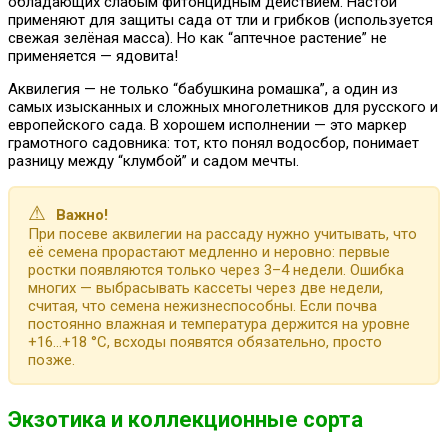
обладающих слабым фитонцидным действием. Настои
применяют для защиты сада от тли и грибков (используется
свежая зелёная масса). Но как “аптечное растение” не
применяется — ядовита!
Аквилегия — не только “бабушкина ромашка”, а один из
самых изысканных и сложных многолетников для русского и
европейского сада. В хорошем исполнении — это маркер
грамотного садовника: тот, кто понял водосбор, понимает
разницу между “клумбой” и садом мечты.
⚠
Важно!
При посеве аквилегии на рассаду нужно учитывать, что
её семена прорастают медленно и неровно: первые
ростки появляются только через 3–4 недели. Ошибка
многих — выбрасывать кассеты через две недели,
считая, что семена нежизнеспособны. Если почва
постоянно влажная и температура держится на уровне
+16…+18 °C, всходы появятся обязательно, просто
позже.
Экзотика и коллекционные сорта