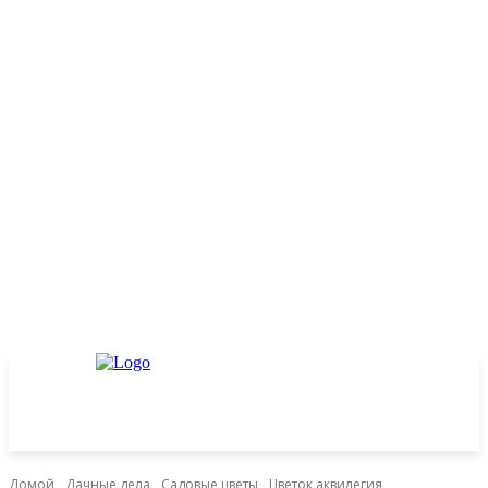
Домой
Дачные дела
Садовые цветы
Цветок аквилегия