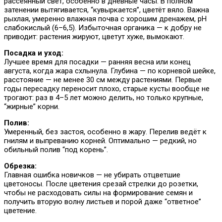
рассеянный свет, особенно в дневные часы. В полном
затенении вытягивается, “кувыркается”, цветёт вяло. Важна
рыхлая, умеренно влажная почва с хорошим дренажем, pH
слабокислый (6–6,5). Избыточная органика — к добру не
приводит: растения жируют, цветут хуже, вымокают.
Посадка и уход:
Лучшее время для посадки — ранняя весна или конец
августа, когда жара схлынула. Глубина — по корневой шейке,
расстояние — не менее 30 см между растениями. Первые
годы пересадку переносит плохо, старые кусты вообще не
трогают: раз в 4–5 лет можно делить, но только крупные,
“жирные” корни.
Полив:
Умеренный, без застоя, особенно в жару. Перелив ведёт к
гнилям и выпреванию корней. Оптимально — редкий, но
обильный полив “под корень”.
Обрезка:
Главная ошибка новичков — не убирать отцветшие
цветоносы. После цветения срезай стрелки до розетки,
чтобы не расходовать силы на формирование семян и
получить вторую волну листьев и порой даже “ответное”
цветение.