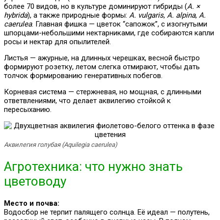
более 70 видов, но в культуре доминируют гибриды (
A. ×
hybrida
), а также природные формы:
A. vulgaris
,
A. alpina
,
A.
caerulea
. Главная фишка — цветок “сапожок”, с изогнутыми
шпорцами-небольшими нектарниками, где собираются капли
росы и нектар для опылителей.
Листья — ажурные, на длинных черешках, весной быстро
формируют розетку, летом слегка отмирают, чтобы дать
толчок формированию генеративных побегов.
Корневая система — стержневая, но мощная, с длинными
ответвлениями, что делает аквилегию стойкой к
пересыханию.
Аквилегия голубая (Aquilegia caerulea)
Агротехника: что нужно знать
цветоводу
Место и почва:
Водосбор не терпит палящего солнца. Её идеал — полутень,