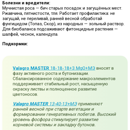
Болезни и вредители:
Мучнистая роса — бич старых посадок и загущённых мест.
Ржавчина, пятнистости, тля. Работает профилактика: не
загущай, не переливай, ранней весной обработай
фунгицидом (Топаз, Скор), из народных — зольный раствор.
Для биобаланса подсаживают фитонцидные растения —
шалфей, чеснок, календула.
Подкормки:
Valagro MASTER
18-18-18+3 MgO+МЭ
вносят в
фазу активного роста и бутонизации.
Сбалансированное содержание макроэлементов
поддерживает стабильный рост, насыщенную
окраску листвы и полноценное развитие
цветоносов.
Valagro MASTER
13-40-13+МЭ
применяют
ранней весной при старте вегетации и
формировании генеративных побегов. Высокий
уровень фосфора стимулирует развитие
корневой системы и закладку бутонов.