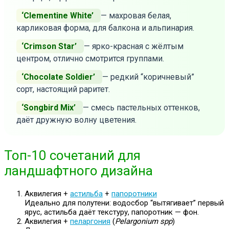
‘Clementine White’
— махровая белая,
карликовая форма, для балкона и альпинария.
‘Crimson Star’
— ярко-красная с жёлтым
центром, отлично смотрится группами.
‘Chocolate Soldier’
— редкий “коричневый”
сорт, настоящий раритет.
‘Songbird Mix’
— смесь пастельных оттенков,
даёт дружную волну цветения.
Топ-10 сочетаний для
ландшафтного дизайна
Аквилегия +
астильба
+
папоротники
Идеально для полутени: водосбор “вытягивает” первый
ярус, астильба даёт текстуру, папоротник — фон.
Аквилегия +
пеларгония
(
Pelargonium spp
)