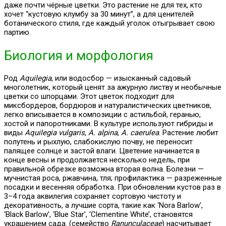
даже почти чёрные цветки. Это растение не для тех, кто
хочет “кустовую клумбу за 30 минут”, а для ценителей
ботанического стиля, где каждый уголок отыгрывает свою
партию.
Биология и морфология
Род
Aquilegia
, или водосбор — изысканный садовый
многолетник, который ценят за ажурную листву и необычные
цветки со шпорцами. Этот цветок подходит для
миксбордеров, бордюров и натуралистических цветников,
легко вписывается в композиции с астильбой, геранью,
хостой и папоротниками. В культуре используют гибриды и
виды
Aquilegia vulgaris
,
A. alpina
,
A. caerulea
. Растение любит
полутень и рыхлую, слабокислую почву, не переносит
палящее солнце и застой влаги. Цветение начинается в
конце весны и продолжается несколько недель, при
правильной обрезке возможна вторая волна. Болезни —
мучнистая роса, ржавчина, тля; профилактика — разреженные
посадки и весенняя обработка. При обновлении кустов раз в
3–4 года аквилегия сохраняет сортовую чистоту и
декоративность, а лучшие сорта, такие как ‘Nora Barlow’,
‘Black Barlow’, ‘Blue Star’, ‘Clementine White’, становятся
украшением сада. (семейство
Ranunculaceae
) насчитывает