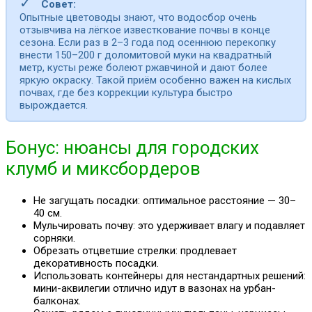
✓
Совет:
Опытные цветоводы знают, что водосбор очень
отзывчива на лёгкое известкование почвы в конце
сезона. Если раз в 2–3 года под осеннюю перекопку
внести 150–200 г доломитовой муки на квадратный
метр, кусты реже болеют ржавчиной и дают более
яркую окраску. Такой приём особенно важен на кислых
почвах, где без коррекции культура быстро
вырождается.
Бонус: нюансы для городских
клумб и миксбордеров
Не загущать посадки: оптимальное расстояние — 30–
40 см.
Мульчировать почву: это удерживает влагу и подавляет
сорняки.
Обрезать отцветшие стрелки: продлевает
декоративность посадки.
Использовать контейнеры для нестандартных решений:
мини-аквилегии отлично идут в вазонах на урбан-
балконах.