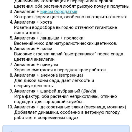
Динамичная композиция с перекрытием сроков
цветения, оба растения любят рыхлую почву и полутень.
Аквилегия +
ирисы бородатые
Контраст форм и цвета, особенно на открытых местах.
Аквилегия + хоста
Розетки водосбора выгодно оттеняют гигантские
листья хосты.
Аквилегия + ландыши + пролески
Весенний микс для натуралистических цветников.
Аквилегия + лилии
Высокие стрелки лилий “выстреливают” после спада
цветения аквилегии.
Аквилегия + примулы
Хорошо смотрятся в переднем крае рабаток.
Аквилегия + анемона (ветреница)
Для дикой зоны сада, даёт лёгкость и
непринуждённость.
Аквилегия + шалфей дубравный (
Salvia
)
Игра фактур, оба растения неприхотливы, отлично
подходят для городской клумбы.
Аквилегия + декоративные злаки (овсяница, молиния)
Добавляет динамики, особенно в ветреную погоду,
работает в современных садах.