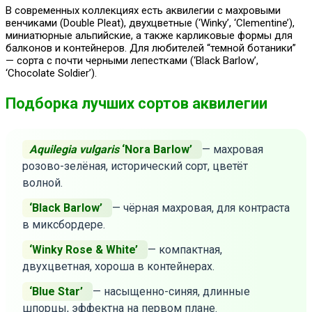
В современных коллекциях есть аквилегии с махровыми
венчиками (Double Pleat), двухцветные (‘Winky’, ‘Clementine’),
миниатюрные альпийские, а также карликовые формы для
балконов и контейнеров. Для любителей “темной ботаники”
— сорта с почти черными лепестками (‘Black Barlow’,
‘Chocolate Soldier’).
Подборка лучших сортов аквилегии
Aquilegia vulgaris
‘Nora Barlow’
— махровая
розово-зелёная, исторический сорт, цветёт
волной.
‘Black Barlow’
— чёрная махровая, для контраста
в миксбордере.
‘Winky Rose & White’
— компактная,
двухцветная, хороша в контейнерах.
‘Blue Star’
— насыщенно-синяя, длинные
шпорцы, эффектна на первом плане.