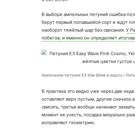
© Mark Widhalm
В выборе ампельных петуний ошибка почт
берут первый попавшийся сорт и ждут пл
наоборот тяжёлый шар без свисания.
У
Pe
побегов, и именно он определяет итогов
Ампельная петуния Е3 Изи Вейв в кашпо / Petuni
В практике это видно уже через две неде
оставляют верх пустым, другие сначала 
свисать, третьи вообще начинают захваты
момент не учесть, посадка визуально раз
исправляют геометрию.