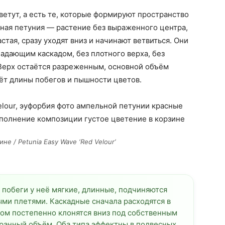
ветут, а есть те, которые формируют пространство
ьная петуния — растение без выраженного центра,
стая, сразу уходят вниз и начинают ветвиться. Они
адающим каскадом, без плотного верха, без
Верх остаётся разреженным, основной объём
ёт длины побегов и пышности цветов.
е / Petunia Easy Wave ‘Red Velour’
 побеги у неё мягкие, длинные, подчиняются
ми плетями. Каскадные сначала расходятся в
том постепенно клонятся вниз под собственным
ранный объём. Оба типа эффектны в подвесных