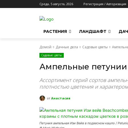
Среда, 5 августа, 2026
Регистрация / Авторизация
РАСТЕНИЯ
ЛАНДШАФТ
ДАЧ
Домой
Дачные дела
Садовые цветы
Ампельн
Садовые цветы
Ампельные петунии
Ассортимент серий сортов ампельн
плотностью цветения и характером
от
Анастасия
Петуния ампельная Изи Вейв в подвесном кашпо / Petunia × a