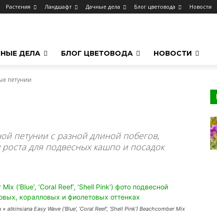
Растения
Ландшафт
Дачные дела
Блог цветовода
Новости
НЫЕ ДЕЛА
БЛОГ ЦВЕТОВОДА
НОВОСТИ
ые петунии
ой петунии с разной длиной побегов,
 роста для подвесных кашпо и посадок
tkinsiana Easy Wave (‘Blue’, ‘Coral Reef’, ‘Shell Pink’) Beachcomber Mix