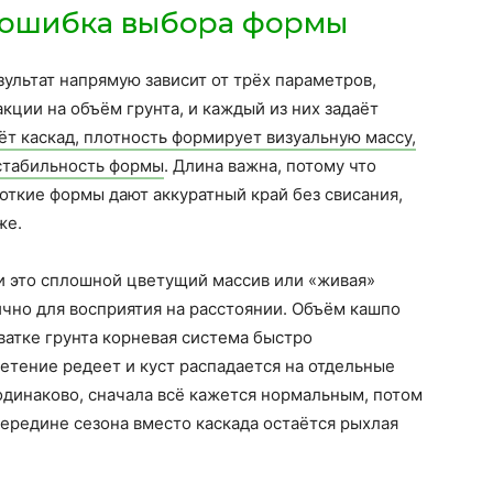
 ошибка выбора формы
льтат напрямую зависит от трёх параметров,
кции на объём грунта, и каждый из них задаёт
ёт каскад, плотность формирует визуальную массу,
 стабильность формы
. Длина важна, потому что
роткие формы дают аккуратный край без свисания,
же.
и это сплошной цветущий массив или «живая»
ично для восприятия на расстоянии. Объём кашпо
хватке грунта корневая система быстро
ветение редеет и куст распадается на отдельные
 одинаково, сначала всё кажется нормальным, потом
середине сезона вместо каскада остаётся рыхлая