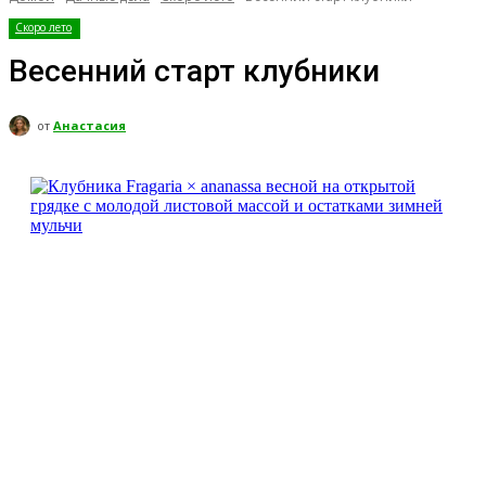
Скоро лето
Весенний старт клубники
от
Анастасия