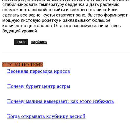
стабилизировать температуру сердечка и дать растению
возможность спокойно выйти из зимнего стазиса. Если
сделать все верно, кусты стартуют рано, быстро формируют
мощную листовую розетку и закладывают большое
количество цветоносов. От этого напрямую зависит весь
будущий урожай.
TAGS
клубника
СТАТЬИ ПО ТЕМЕ
Весенняя пересадка ирисов
Почему буреет центр астры
Почему малина вымерзает: как этого избежать
Когда открывать клубнику весной