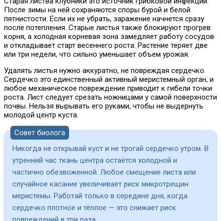
Старая листва клубники это источник грибковой инфекции.
После зимы на ней сохраняются споры бурой и белой
пятнистости. Если их не убрать, заражение начнется сразу
после потепления. Старые листья также блокируют прогрев
корня, а холодная корневая зона замедляет работу сосудов
и откладывает старт весеннего роста. Растение теряет две
или три недели, что сильно уменьшает объем урожая.
Удалять листья нужно аккуратно, не повреждая сердечко.
Сердечко это единственный активный меристемный орган, и
любое механическое повреждение приводит к гибели точки
роста. Лист следует срезать ножницами у самой поверхности
почвы. Нельзя вырывать его руками, чтобы не выдернуть
молодой центр куста.
Совет биолога
Никогда не открывай куст и не трогай сердечко утром. В
утренний час ткань центра остаётся холодной и
частично обезвоженной. Любое смещение листа или
случайное касание увеличивает риск микротрещин
меристемы. Работай только в середине дня, когда
сердечко плотное и тёплое — это снижает риск
повреждений в три раза.