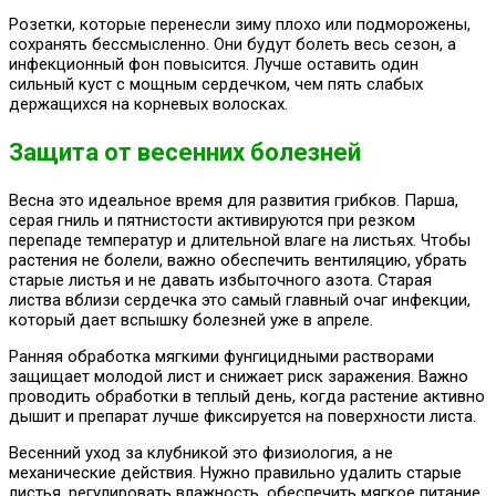
Розетки, которые перенесли зиму плохо или подморожены,
сохранять бессмысленно. Они будут болеть весь сезон, а
инфекционный фон повысится. Лучше оставить один
сильный куст с мощным сердечком, чем пять слабых
держащихся на корневых волосках.
Защита от весенних болезней
Весна это идеальное время для развития грибков. Парша,
серая гниль и пятнистости активируются при резком
перепаде температур и длительной влаге на листьях. Чтобы
растения не болели, важно обеспечить вентиляцию, убрать
старые листья и не давать избыточного азота. Старая
листва вблизи сердечка это самый главный очаг инфекции,
который дает вспышку болезней уже в апреле.
Ранняя обработка мягкими фунгицидными растворами
защищает молодой лист и снижает риск заражения. Важно
проводить обработки в теплый день, когда растение активно
дышит и препарат лучше фиксируется на поверхности листа.
Весенний уход за клубникой это физиология, а не
механические действия. Нужно правильно удалить старые
листья, регулировать влажность, обеспечить мягкое питание,