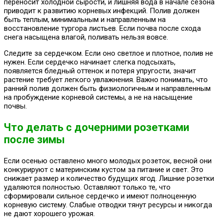
переносит холодной сырости, и лишняя вода в начале сезона
приводит к развитию корневых инфекций. Полив должен
быть теплым, минимальным и направленным на
восстановление тургора листьев. Если почва после схода
снега насыщена влагой, поливать нельзя вовсе.
Следите за сердечком. Если оно светлое и плотное, полив не
нужен. Если сердечко начинает слегка подсыхать,
появляется бледный оттенок и потеря упругости, значит
растение требует легкого увлажнения. Важно понимать, что
ранний полив должен быть физиологичным и направленным
на пробуждение корневой системы, а не на насыщение
почвы.
Что делать с дочерними розетками
после зимы
Если осенью оставлено много молодых розеток, весной они
конкурируют с материнским кустом за питание и свет. Это
снижает размер и количество будущих ягод. Лишние розетки
удаляются полностью. Оставляют только те, что
сформировали сильное сердечко и имеют полноценную
корневую систему. Слабые отводки тянут ресурсы и никогда
не дают хорошего урожая.