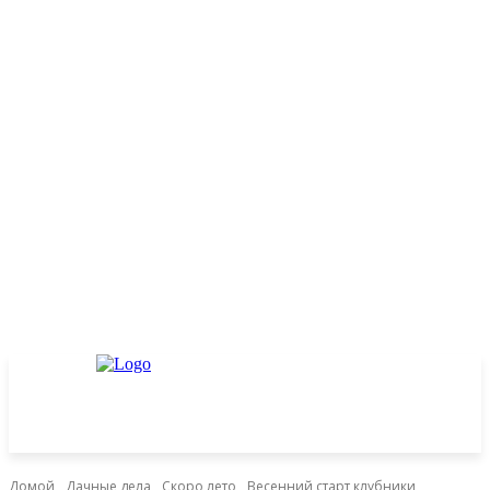
Домой
Дачные дела
Скоро лето
Весенний старт клубники