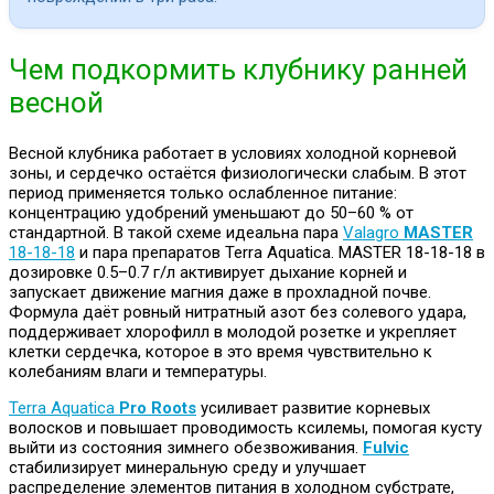
Чем подкормить клубнику ранней
весной
Весной клубника работает в условиях холодной корневой
зоны, и сердечко остаётся физиологически слабым. В этот
период применяется только ослабленное питание:
концентрацию удобрений уменьшают до 50–60 % от
стандартной. В такой схеме идеальна пара
Valagro
MASTER
18-18-18
и пара препаратов Terra Aquatica. MASTER 18-18-18 в
дозировке 0.5–0.7 г/л активирует дыхание корней и
запускает движение магния даже в прохладной почве.
Формула даёт ровный нитратный азот без солевого удара,
поддерживает хлорофилл в молодой розетке и укрепляет
клетки сердечка, которое в это время чувствительно к
колебаниям влаги и температуры.
Terra Aquatica
Pro Roots
усиливает развитие корневых
волосков и повышает проводимость ксилемы, помогая кусту
выйти из состояния зимнего обезвоживания.
Fulvic
стабилизирует минеральную среду и улучшает
распределение элементов питания в холодном субстрате,