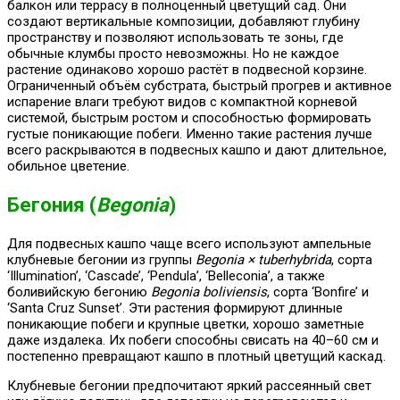
балкон или террасу в полноценный цветущий сад. Они
создают вертикальные композиции, добавляют глубину
пространству и позволяют использовать те зоны, где
обычные клумбы просто невозможны. Но не каждое
растение одинаково хорошо растёт в подвесной корзине.
Ограниченный объём субстрата, быстрый прогрев и активное
испарение влаги требуют видов с компактной корневой
системой, быстрым ростом и способностью формировать
густые поникающие побеги. Именно такие растения лучше
всего раскрываются в подвесных кашпо и дают длительное,
обильное цветение.
Бегония (
Begonia
)
Для подвесных кашпо чаще всего используют ампельные
клубневые бегонии из группы
Begonia × tuberhybrida
, сорта
‘Illumination’, ‘Cascade’, ‘Pendula’, ‘Belleconia’, а также
боливийскую бегонию
Begonia boliviensis
, сорта ‘Bonfire’ и
‘Santa Cruz Sunset’. Эти растения формируют длинные
поникающие побеги и крупные цветки, хорошо заметные
даже издалека. Их побеги способны свисать на 40–60 см и
постепенно превращают кашпо в плотный цветущий каскад.
Клубневые бегонии предпочитают яркий рассеянный свет