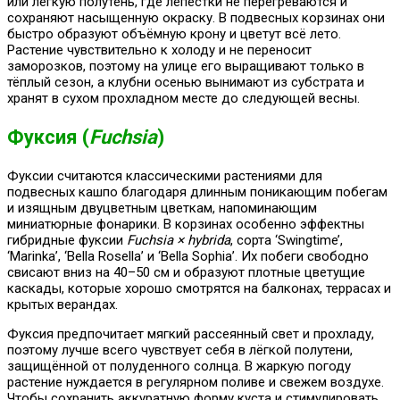
или лёгкую полутень, где лепестки не перегреваются и
сохраняют насыщенную окраску. В подвесных корзинах они
быстро образуют объёмную крону и цветут всё лето.
Растение чувствительно к холоду и не переносит
заморозков, поэтому на улице его выращивают только в
тёплый сезон, а клубни осенью вынимают из субстрата и
хранят в сухом прохладном месте до следующей весны.
Фуксия (
Fuchsia
)
Фуксии считаются классическими растениями для
подвесных кашпо благодаря длинным поникающим побегам
и изящным двуцветным цветкам, напоминающим
миниатюрные фонарики. В корзинах особенно эффектны
гибридные фуксии
Fuchsia × hybrida
, сорта ‘Swingtime’,
‘Marinka’, ‘Bella Rosella’ и ‘Bella Sophia’. Их побеги свободно
свисают вниз на 40–50 см и образуют плотные цветущие
каскады, которые хорошо смотрятся на балконах, террасах и
крытых верандах.
Фуксия предпочитает мягкий рассеянный свет и прохладу,
поэтому лучше всего чувствует себя в лёгкой полутени,
защищённой от полуденного солнца. В жаркую погоду
растение нуждается в регулярном поливе и свежем воздухе.
Чтобы сохранить аккуратную форму куста и стимулировать