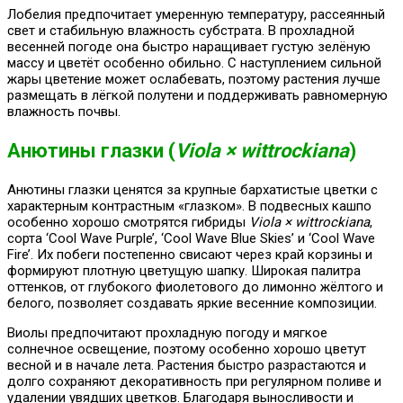
Лобелия предпочитает умеренную температуру, рассеянный
свет и стабильную влажность субстрата. В прохладной
весенней погоде она быстро наращивает густую зелёную
массу и цветёт особенно обильно. С наступлением сильной
жары цветение может ослабевать, поэтому растения лучше
размещать в лёгкой полутени и поддерживать равномерную
влажность почвы.
Анютины глазки (
Viola × wittrockiana
)
Анютины глазки ценятся за крупные бархатистые цветки с
характерным контрастным «глазком». В подвесных кашпо
особенно хорошо смотрятся гибриды
Viola × wittrockiana
,
сорта ‘Cool Wave Purple’, ‘Cool Wave Blue Skies’ и ‘Cool Wave
Fire’. Их побеги постепенно свисают через край корзины и
формируют плотную цветущую шапку. Широкая палитра
оттенков, от глубокого фиолетового до лимонно жёлтого и
белого, позволяет создавать яркие весенние композиции.
Виолы предпочитают прохладную погоду и мягкое
солнечное освещение, поэтому особенно хорошо цветут
весной и в начале лета. Растения быстро разрастаются и
долго сохраняют декоративность при регулярном поливе и
удалении увядших цветков. Благодаря выносливости и