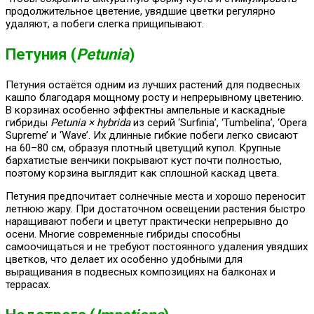
продолжительное цветение, увядшие цветки регулярно
удаляют, а побеги слегка прищипывают.
Петуния (
Petunia
)
Петуния остаётся одним из лучших растений для подвесных
кашпо благодаря мощному росту и непрерывному цветению.
В корзинах особенно эффектны ампельные и каскадные
гибриды
Petunia × hybrida
из серий ‘Surfinia’, ‘Tumbelina’, ‘Opera
Supreme’ и ‘Wave’. Их длинные гибкие побеги легко свисают
на 60–80 см, образуя плотный цветущий купол. Крупные
бархатистые венчики покрывают куст почти полностью,
поэтому корзина выглядит как сплошной каскад цвета.
Петуния предпочитает солнечные места и хорошо переносит
летнюю жару. При достаточном освещении растения быстро
наращивают побеги и цветут практически непрерывно до
осени. Многие современные гибриды способны
самоочищаться и не требуют постоянного удаления увядших
цветков, что делает их особенно удобными для
выращивания в подвесных композициях на балконах и
террасах.