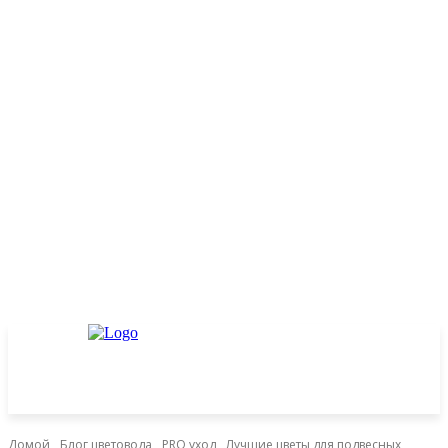
Домой
Блог цветовода
PRO уход
Лучшие цветы для подвесных