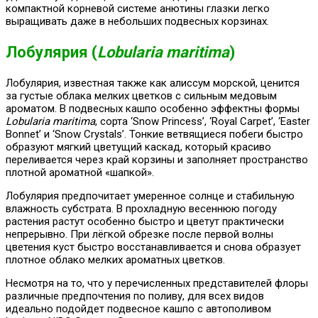
компактной корневой системе анютины глазки легко
выращивать даже в небольших подвесных корзинах.
Лобулярия (
Lobularia maritima
)
Лобулярия, известная также как алиссум морской, ценится
за густые облака мелких цветков с сильным медовым
ароматом. В подвесных кашпо особенно эффектны формы
Lobularia maritima
, сорта ‘Snow Princess’, ‘Royal Carpet’, ‘Easter
Bonnet’ и ‘Snow Crystals’. Тонкие ветвящиеся побеги быстро
образуют мягкий цветущий каскад, который красиво
переливается через край корзины и заполняет пространство
плотной ароматной «шапкой».
Лобулярия предпочитает умеренное солнце и стабильную
влажность субстрата. В прохладную весеннюю погоду
растения растут особенно быстро и цветут практически
непрерывно. При лёгкой обрезке после первой волны
цветения куст быстро восстанавливается и снова образует
плотное облако мелких ароматных цветков.
Несмотря на то, что у перечисленных представителей флоры
различные предпочтения по поливу, для всех видов
идеально подойдет подвесное кашпо с автополивом