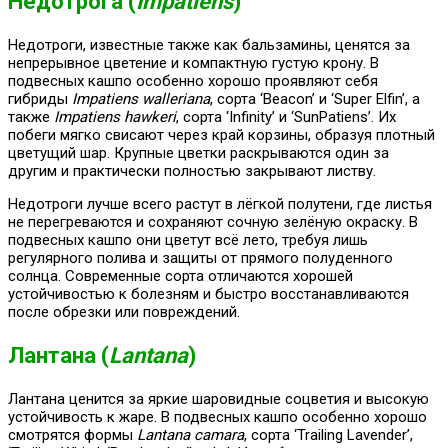
Недотрога (
Impatiens
)
Недотроги, известные также как бальзамины, ценятся за
непрерывное цветение и компактную густую крону. В
подвесных кашпо особенно хорошо проявляют себя
гибриды
Impatiens walleriana
, сорта ‘Beacon’ и ‘Super Elfin’, а
также
Impatiens hawkeri
, сорта ‘Infinity’ и ‘SunPatiens’. Их
побеги мягко свисают через край корзины, образуя плотный
цветущий шар. Крупные цветки раскрываются один за
другим и практически полностью закрывают листву.
Недотроги лучше всего растут в лёгкой полутени, где листья
не перегреваются и сохраняют сочную зелёную окраску. В
подвесных кашпо они цветут всё лето, требуя лишь
регулярного полива и защиты от прямого полуденного
солнца. Современные сорта отличаются хорошей
устойчивостью к болезням и быстро восстанавливаются
после обрезки или повреждений.
Лантана (
Lantana
)
Лантана ценится за яркие шаровидные соцветия и высокую
устойчивость к жаре. В подвесных кашпо особенно хорошо
смотрятся формы
Lantana camara
, сорта ‘Trailing Lavender’,