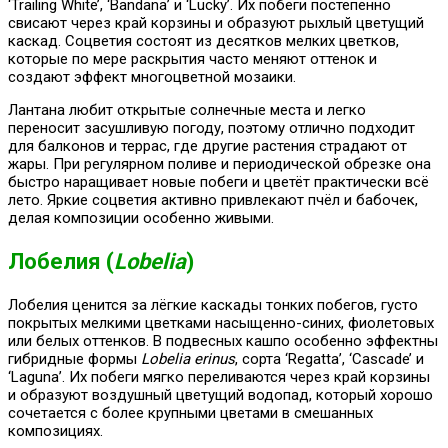
‘Trailing White’, ‘Bandana’ и ‘Lucky’. Их побеги постепенно
свисают через край корзины и образуют рыхлый цветущий
каскад. Соцветия состоят из десятков мелких цветков,
которые по мере раскрытия часто меняют оттенок и
создают эффект многоцветной мозаики.
Лантана любит открытые солнечные места и легко
переносит засушливую погоду, поэтому отлично подходит
для балконов и террас, где другие растения страдают от
жары. При регулярном поливе и периодической обрезке она
быстро наращивает новые побеги и цветёт практически всё
лето. Яркие соцветия активно привлекают пчёл и бабочек,
делая композиции особенно живыми.
Лобелия (
Lobelia
)
Лобелия ценится за лёгкие каскады тонких побегов, густо
покрытых мелкими цветками насыщенно-синих, фиолетовых
или белых оттенков. В подвесных кашпо особенно эффектны
гибридные формы
Lobelia erinus
, сорта ‘Regatta’, ‘Cascade’ и
‘Laguna’. Их побеги мягко переливаются через край корзины
и образуют воздушный цветущий водопад, который хорошо
сочетается с более крупными цветами в смешанных
композициях.