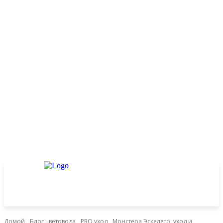
Домой
Блог цветовода
PRO уход
Монстера Эскелето: уход и