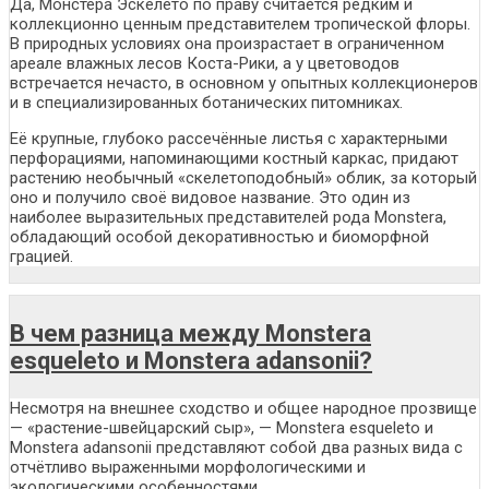
Да, Монстера Эскелето по праву считается редким и
коллекционно ценным представителем тропической флоры.
В природных условиях она произрастает в ограниченном
ареале влажных лесов Коста-Рики, а у цветоводов
встречается нечасто, в основном у опытных коллекционеров
и в специализированных ботанических питомниках.
Её крупные, глубоко рассечённые листья с характерными
перфорациями, напоминающими костный каркас, придают
растению необычный «скелетоподобный» облик, за который
оно и получило своё видовое название. Это один из
наиболее выразительных представителей рода Monstera,
обладающий особой декоративностью и биоморфной
грацией.
В чем разница между Monstera
esqueleto и Monstera adansonii?
Несмотря на внешнее сходство и общее народное прозвище
— «растение-швейцарский сыр», — Monstera esqueleto и
Monstera adansonii представляют собой два разных вида с
отчётливо выраженными морфологическими и
экологическими особенностями.