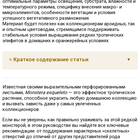
оптимальные параметры освещения, субстрата, влажности и
температурного режима, специфику внесения макро- и
микроэлементов, особенности вегетации и условия
успешного вегетативного размножения.
Материал будет полезен как коллекционерам ароидных, так
и опытным цветоводам, стремящимся поддерживать
стабильные условия выращивания редких тропических
эпифитов в домашних и оранжерейных условиях.
≡ Краткое содержание статьи
История и среда обитания
Температура и влажность воздуха
Известная своими выразительными перфорированными
Удобрения и режим подкормки
листьями,
Monstera esqueleto
— это эффектное тропическое
растение, способное украсить любую домашнюю коллекцию
Формирование кроны и опора для монстеры
и вызвать зависть даже у самых увлечённых
Вредители и болезни монстеры
коллекционеров.
Пересадка, субстрат и удобрения
Если вы не уверены, как правильно ухаживать за этой редкой
монстерой, в этом руководстве вы найдёте все ключевые
FAQ: Часто задаваемые вопросы
рекомендации: от поддержания характерных «скелетных»
отверстий до отличий от других представителей рода