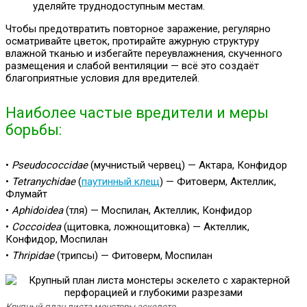
уделяйте труднодоступным местам.
Чтобы предотвратить повторное заражение, регулярно
осматривайте цветок, протирайте ажурную структуру
влажной тканью и избегайте переувлажнения, скученного
размещения и слабой вентиляции — всё это создаёт
благоприятные условия для вредителей.
Наиболее частые вредители и меры
борьбы:
•
Pseudococcidae
(мучнистый червец) — Актара, Конфидор
•
Tetranychidae
(
паутинный клещ
) — Фитоверм, Актеллик,
Флумайт
•
Aphidoidea
(тля) — Моспилан, Актеллик, Конфидор
•
Coccoidea
(щитовка, ложнощитовка) — Актеллик,
Конфидор, Моспилан
•
Thripidae
(трипсы) — Фитоверм, Моспилан
Крупный план листа монстеры эскелето