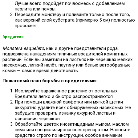
Лучше всего подойдёт почвосмесь с добавлением
перлита или пемзы.
Пересадите монстеру и поливайте только после того,
как верхний слой субстрата (примерно 5 см) полностью
просохнет.
Вредители
Monstera esqueleto
, как и другие представители рода,
подвержена нападениям типичных вредителей комнатных
растений. Если вы заметили на листьях или черешках мелких
насекомых, липкий налёт, паутину или белые ватообразные
комки — самое время действовать.
Пошаговый план борьбы с вредителями:
Изолируйте заражённое растение от остальных.
Вредители легко и быстро распространяются.
При помощи влажной салфетки или мягкой щётки
аккуратно удалите всех обнаруженных насекомых. Не
забудьте проверить изнанку ажурной листвы и
основания черешков.
Обработайте цветок инсектицидным мылом, маслом
нима или специализированным препаратом. Наносите
средство строго по инструкции, особое внимание