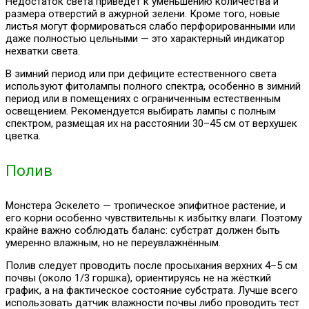
Недостаток света приведёт к уменьшению количества и
размера отверстий в ажурной зелени. Кроме того, новые
листья могут формироваться слабо перфорированными или
даже полностью цельными — это характерный индикатор
нехватки света.
В зимний период или при дефиците естественного света
используют фитолампы полного спектра, особенно в зимний
период или в помещениях с ограниченным естественным
освещением. Рекомендуется выбирать лампы с полным
спектром, размещая их на расстоянии 30–45 см от верхушек
цветка.
Полив
Монстера Эскелето — тропическое эпифитное растение, и
его корни особенно чувствительны к избытку влаги. Поэтому
крайне важно соблюдать баланс: субстрат должен быть
умеренно влажным, но не переувлажнённым.
Полив следует проводить после просыхания верхних 4–5 см
почвы (около 1/3 горшка), ориентируясь не на жёсткий
график, а на фактическое состояние субстрата. Лучше всего
использовать датчик влажности почвы либо проводить тест