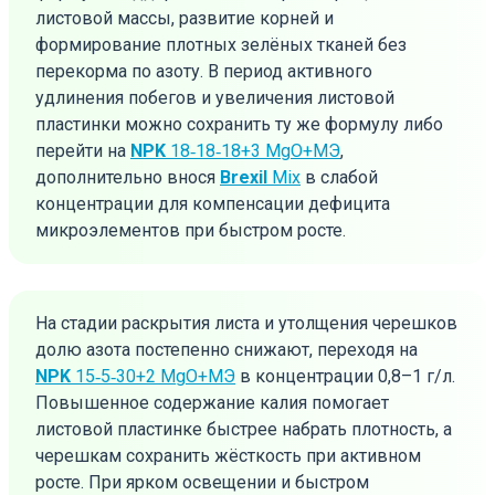
листовой массы, развитие корней и
формирование плотных зелёных тканей без
перекорма по азоту. В период активного
удлинения побегов и увеличения листовой
пластинки можно сохранить ту же формулу либо
перейти на
NPK
18‑18‑18+3 MgO+МЭ
,
дополнительно внося
Brexil
Mix
в слабой
концентрации для компенсации дефицита
микроэлементов при быстром росте.
На стадии раскрытия листа и утолщения черешков
долю азота постепенно снижают, переходя на
NPK
15‑5‑30+2 MgO+МЭ
в концентрации 0,8–1 г/л.
Повышенное содержание калия помогает
листовой пластинке быстрее набрать плотность, а
черешкам сохранить жёсткость при активном
росте. При ярком освещении и быстром