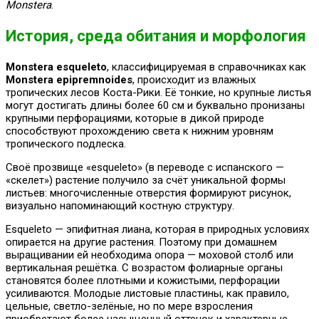
Monstera
.
История, среда обитания и морфология
Monstera esqueleto
, классифицируемая в справочниках как
Monstera epipremnoides
, происходит из влажных
тропических лесов Коста-Рики. Её тонкие, но крупные листья
могут достигать длины более 60 см и буквально пронизаны
крупными перфорациями, которые в дикой природе
способствуют прохождению света к нижним уровням
тропического подлеска.
Своё прозвище «esqueleto» (в переводе с испанского —
«скелет») растение получило за счёт уникальной формы
листьев: многочисленные отверстия формируют рисунок,
визуально напоминающий костную структуру.
Esqueleto — эпифитная лиана, которая в природных условиях
опирается на другие растения. Поэтому при домашнем
выращивании ей необходима опора — моховой столб или
вертикальная решётка. С возрастом фолиарные органы
становятся более плотными и кожистыми, перфорации
усиливаются. Молодые листовые пластины, как правило,
цельные, светло-зелёные, но по мере взросления