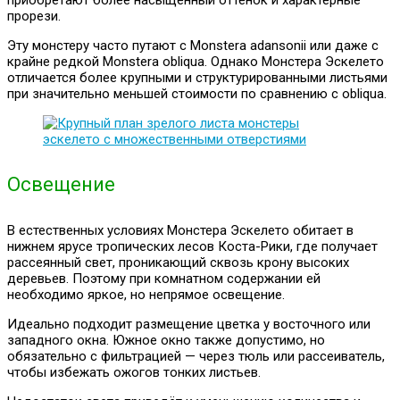
приобретают более насыщенный оттенок и характерные
прорези.
Эту монстеру часто путают с Monstera adansonii или даже с
крайне редкой Monstera obliqua. Однако Монстера Эскелето
отличается более крупными и структурированными листьями
при значительно меньшей стоимости по сравнению с obliqua.
Освещение
В естественных условиях Монстера Эскелето обитает в
нижнем ярусе тропических лесов Коста-Рики, где получает
рассеянный свет, проникающий сквозь крону высоких
деревьев. Поэтому при комнатном содержании ей
необходимо яркое, но непрямое освещение.
Идеально подходит размещение цветка у восточного или
западного окна. Южное окно также допустимо, но
обязательно с фильтрацией — через тюль или рассеиватель,
чтобы избежать ожогов тонких листьев.