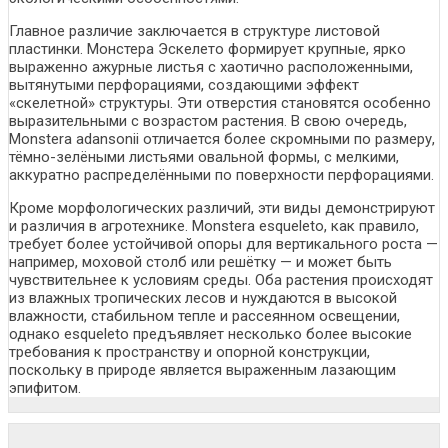
Главное различие заключается в структуре листовой
пластинки. Монстера Эскелето формирует крупные, ярко
выраженно ажурные листья с хаотично расположенными,
вытянутыми перфорациями, создающими эффект
«скелетной» структуры. Эти отверстия становятся особенно
выразительными с возрастом растения. В свою очередь,
Monstera adansonii отличается более скромными по размеру,
тёмно-зелёными листьями овальной формы, с мелкими,
аккуратно распределёнными по поверхности перфорациями.
Кроме морфологических различий, эти виды демонстрируют
и различия в агротехнике. Monstera esqueleto, как правило,
требует более устойчивой опоры для вертикального роста —
например, моховой столб или решётку — и может быть
чувствительнее к условиям среды. Оба растения происходят
из влажных тропических лесов и нуждаются в высокой
влажности, стабильном тепле и рассеянном освещении,
однако esqueleto предъявляет несколько более высокие
требования к пространству и опорной конструкции,
поскольку в природе является выраженным лазающим
эпифитом.