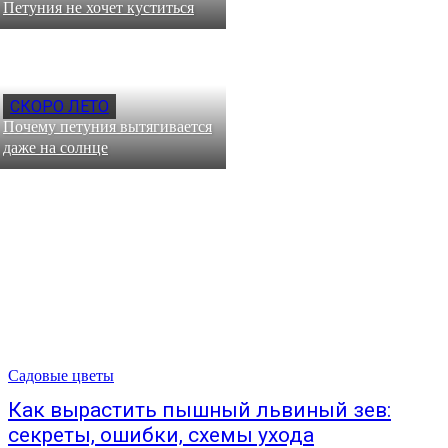
Петуния не хочет куститься
СКОРО ЛЕТО
Почему петуния вытягивается
даже на солнце
Садовые цветы
Как вырастить пышный львиный зев:
секреты, ошибки, схемы ухода