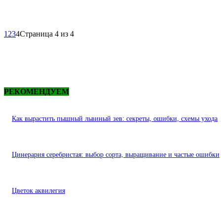
1
2
3
4
Страница 4 из 4
РЕКОМЕНДУЕМ
Как вырастить пышный львиный зев: секреты, ошибки, схемы ухода
Цинерария серебристая: выбор сорта, выращивание и частые ошибки
Цветок аквилегия