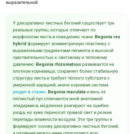
выразительной.
У декоративно-листных бегоний существует три
реальные группы, которые отличают по
морфологии листа и поведению ткани.
Begonia rex
hybrid
формирует асимметричную пластинку с
выраженными градиентами пигмента и высокой
чувствительностью к световому и тепловому
давлению.
Begonia rhizomatous
развивается на
плотном корневище, сохраняет более стабильную
структуру листа и требует тёплого субстрата с
умеренной аэрацией, иначе корневая система
уходит в стазис
.
Begonia maculata
и весь её
пятнистый пул отличаются иной анатомией
эпидермиса, медленнее реагируют на ошибки
ухода, но хуже переносят прямой свет и резкие
перепады влажности воздуха. Эти три группы и
формируют основу декоративно-листных бегоний,
а различия между ними определяют всю